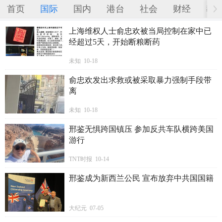
首页
国际
国内
港台
社会
财经
教
上海维权人士俞忠欢被当局控制在家中已
经超过5天，开始断粮断药
未知 10-18
俞忠欢发出求救或被采取暴力强制手段带
离
未知 10-18
邢鉴无惧跨国镇压 参加反共车队横跨美国
游行
TNT时报 10-14
邢鉴成为新西兰公民 宣布放弃中共国国籍
大纪元 07-05