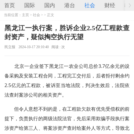
首页
国际
国内
港台
社会
财经
教
当前位置：
主页
>
社会
> > 正文
黑龙江一执行案，胜诉企业2.5亿工程款查
封资产，疑似掏空执行无望
民立报
2024-10-17 20:10:40
阅读 :
次
北京一企业签下黑龙江一农业公司总价3.7亿余元的设
备采购及安装工程合同，工程完工交付后，后者拒付剩余约
2.5亿元的工程款，被诉至当地法院，判决生效后，法院依
法查封案涉公司的相关资产。
但令人意想不到的是，在工程款欠款有优先受偿权的前
提下，负责执行的两级法院法官，先后采用欺骗手段执行案
涉资产给第三人、将案涉资产查封给案外人等方式，导致北