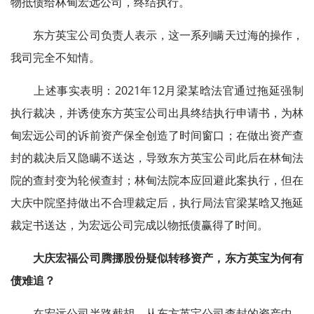
物抵债给林甸宏远公司，终结执行。
东方英宝公司负责人表示，这一系列瞒天过海的操作，
我司完全不知情。
上述事实表明：2021年12月梁某晗法官通过拖延强制
执行裁决，并诱使东方英宝公司出具终结执行申请书，为林
甸宏远公司的诉前资产保全创造了时间窗口；在做出资产查
封的裁决后又隐瞒不送达，导致东方英宝公司此后在林甸法
院的查封变为轮候查封；林甸法院本应回避此案执行，但在
大庆中院坚持做出不合理裁定后，执行局法官梁某晗又拖延
裁定书送达，为宏远公司完成以物抵债赢得了时间。
大庆宏福公司腾挪股份疑似转移资产，东方英宝为何有
债难追？
在宏远公司半路截胡，从东方英宝公司查封的资产中，