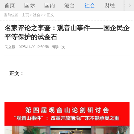
首页
国际
国内
港台
社会
财经
教
当前位置：
主页
>
社会
> > 正文
名家评论之李奎：观音山事件——国企民企
平等保护的试金石
民立报
2025-11-09 12:59:58
阅读 :
次
正文：