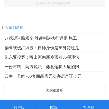
还没有评论，快来抢沙发吧！
大家都爱看
八载诉讼路艰辛 胜诉判决执行遇阻 施工
物业被侵占风波：律师身份是护身符还是
朱东亚投案：曝出河南新乡顶着35项违法
一份材料，两方说法：藤县这栋大厦的归
云南一县约700套商品房无法办房产证：开
大家都爱看
触屏版
PC版
客户端