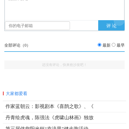
全部评论（
0
）
最新
最早
还没有评论，快来抢沙发吧！
大家都爱看
作家蓝朝云：影视剧本《喜鹊之歌》、《
丹青绘虎魂，陈强法《虎啸山林画》独放
第三届伴您阳光杯“幸涪里”健步跑活动