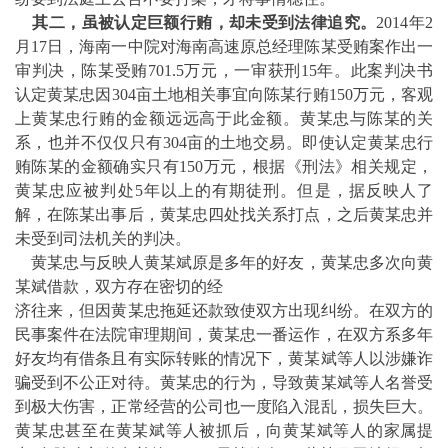
其二，虽被认定巨额行贿，却未受到法律追究。
2014年2
月17日，海南一中院对海南高速原总经理陈某受贿案作出一
审判决，陈某受贿701.5万元，一审获刑15年。此案判决书
认定黄某忠因304亩土地相关事宜向陈某行贿150万元，客观
上黄某忠行贿的金额远远高于此金额。黄某忠与陈某的关
系，也并不仅仅只有304亩的土地交易。即使认定黄某忠行
贿陈某的金额确实只有150万元，根据《刑法》相关规定，
黄某忠应被判处5年以上的有期徒刑。但是，据反映人了
解，在陈某出事后，黄某忠四处找关系打点，之后黄某忠并
未受到司法机关的判决。
黄某忠与反映人黄某斌原是多年的好友，黄某忠多次向黄
某斌借款，双方存在密切的经
济往来，但因黄某忠拖延还款致使双方出现纠纷。在双方的
民事案件在法院审理期间，黄某忠一番运作，在双方系多年
好友均有借条且有实际转账的情况下，黄某斌等人以涉嫌诈
骗受到不公正对待。黄某忠的行为，导致黄某斌等人名誉受
到极大伤害，正常经营的公司也一度陷入混乱，损失巨大。
黄某忠甚至在黄某斌等人被抓后，向黄某斌等人的家属提