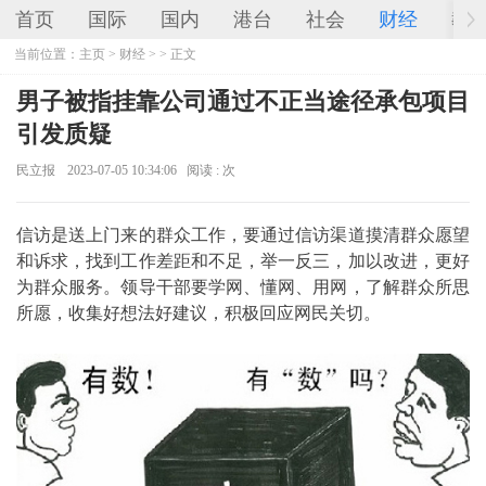
首页
国际
国内
港台
社会
财经
教
当前位置：
主页
>
财经
> > 正文
男子被指挂靠公司通过不正当途径承包项目
引发质疑
民立报
2023-07-05 10:34:06
阅读 :
次
信访是送上门来的群众工作，要通过信访渠道摸清群众愿望
和诉求，找到工作差距和不足，举一反三，加以改进，更好
为群众服务。领导干部要学网、懂网、用网，了解群众所思
所愿，收集好想法好建议，积极回应网民关切。