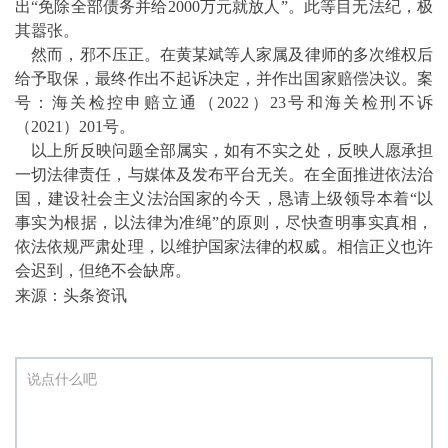
出“免除全部债务并给2000万元就放人”。此等目无法纪，极
其嚣张。
然而，邪不压正。在黄某斌等人家属及律师的多次维权后
给予取保，最终作出不起诉决定，并作出国家赔偿决议。案
号：海关检控申赔立通（2022）23号和海关检刑不诉
（2021）201号。
以上所反映问题全部属实，如有不实之处，反映人愿承担
一切法律责任，与媒体及发布平台无关。在全面推进依法治
国，建设社会主义法治国家的今天，恳请上级领导本着“以
事实为根据，以法律为准绳”的原则，尽快查明事实真相，
依法依规严肃处理，以维护国家法律的权威。相信正义也许
会迟到，但绝不会缺席。
来源：头条资讯
说点什么吧