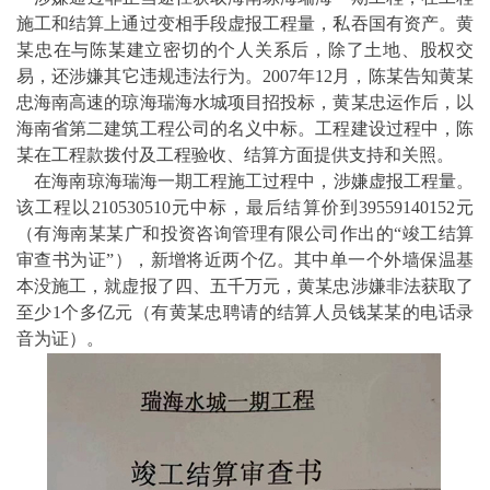
施工和结算上通过变相手段虚报工程量，私吞国有资产。黄
某忠在与陈某建立密切的个人关系后，除了土地、股权交
易，还涉嫌其它违规违法行为。2007年12月，陈某告知黄某
忠海南高速的琼海瑞海水城项目招投标，黄某忠运作后，以
海南省第二建筑工程公司的名义中标。工程建设过程中，陈
某在工程款拨付及工程验收、结算方面提供支持和关照。
在海南琼海瑞海一期工程施工过程中，涉嫌虚报工程量。
该工程以210530510元中标，最后结算价到39559140152元
（有海南某某广和投资咨询管理有限公司作出的“竣工结算
审查书为证”），新增将近两个亿。其中单一个外墙保温基
本没施工，就虚报了四、五千万元，黄某忠涉嫌非法获取了
至少1个多亿元（有黄某忠聘请的结算人员钱某某的电话录
音为证）。