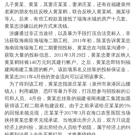
儿子黄某、黄某，其妻庄某某，妻弟庄某，还有在福建泉州
老家的朋友包括反映人黄某鹤，联合反映人黄某斌、施某珍
等人。后来，有些工程款直接抵了瑞海水城的房产十几套。
黄某忠涉嫌以此种方式来冼钱。
涉嫌通过非正当途径，以及暴力手段打压合法竞标人，非
法获取海南琼海瑞海二期工程。2011年初，陈某告诉黄某忠
海南琼海瑞海工程二期要招投标。黄某忠在与陈某沟通中，
获取大量的投标信息。2011年3月29日，黄某忠要求反映人
黄某鹤转账140万元到其建行帐户。之后，黄某忠即转到福
建闽南建工集团的帐户。该款项系名义挂靠的投标保证金，
黄某忠2011年4月份的资金流向可以证明该事实。
为了得到该工程，黄某忠指派庄某某（泉州市泉港区山腰
镇人）利用威胁、恐吓等暴力手段，打压想参与招投标的公
司和人员。4月份，黄某忠挂靠的福建省闽南建工集团如愿
获得该工程二期承包建设权。由于之前承诺给庄某某的5%
的回报未能兑现，庄某某于2017年3月在海口农垦医院当场
挟持黄某忠要求兑现承诺。当地派出所介入后，双方只说是
经济上的纠纷，派出所经办人员给予劝阻，属于经济上的纠
纷要到法庭上去告不要打架，才将事情稳住。