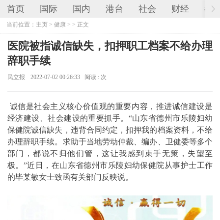
首页
国际
国内
港台
社会
财经
教
当前位置：
主页
>
健康
> > 正文
医院被指诚信缺失，扣押职工档案不给办理
辞职手续
民立报
2022-07-02 00:26:33
阅读 :
次
诚信是社会主义核心价值观的重要内容，推进诚信建设是
经济建设、社会建设的重要抓手。“山东省德州市乐陵妇幼
保健院诚信缺失，违背合同约定，扣押我的档案资料，不给
办理辞职手续。求助于当地劳动仲裁、编办、卫健委等多个
部门，都说不归他们管，这让我感到束手无策，失望至
极。”近日，在山东省德州市乐陵妇幼保健院从事护士工作
的毕某敏女士致函有关部门反映说。