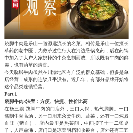
跷脚牛肉是乐山一道源远流长的名菜。相传是乐山一位擅长
草药的老中医，为救济过往行人在河边悬锅烹药，后在药锅
中加入了大户人家扔掉的牛杂烹制而成。所以既有牛肉的鲜
美，也有药草的清香。
今天跷脚牛肉虽然在川渝地区有广泛的群众基础，但多是单
店经营，成形的连锁几乎没有。近几年，有部分品牌开始将
这个品类连锁经营。
Part.1
跷脚牛肉3法宝：方便、快捷、性价比高
在杨三孃·跷脚牛肉的门店外，三口大锅，热气腾腾。一口
熬制牛骨高汤，另一口用来汆烫牛肉、蔬菜，还有一口炖煮
血旺（猪血）。店内最里是热菜间，中间摆了十一二张桌
子，人声鼎沸，店门口是凉菜明档和收银台，店外还有三五