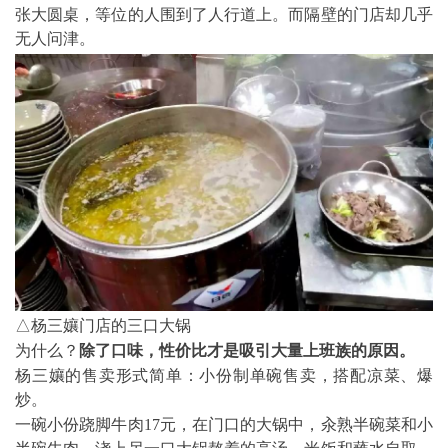
张大圆桌，等位的人围到了人行道上。而隔壁的门店却几乎
无人问津。
△杨三孃门店的三口大锅
为什么？
除了口味，性价比才是吸引大量上班族的原因。
杨三孃的售卖形式简单：小份制单碗售卖，搭配凉菜、爆
炒。
一碗小份跷脚牛肉17元，在门口的大锅中，汆熟半碗菜和小