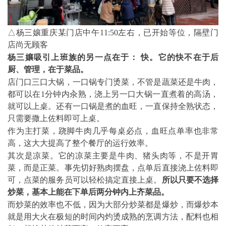
△杨三孃重庆某门店中午11:50左右，已开始等位，隔壁门
店尚无顾客
杨三孃吸引上班族的另一点在于：
快。它的快不在于后
厨、管理，在于菜品。
店门口三口大锅，一口锅专门烫菜，不管是蔬菜还是牛肉，
都可以在1分钟内汆熟，浇上另一口大锅一直煮着的高汤，
就可以上桌。还有一口锅是煮的血旺，一直保持全熟状态，
只需要撒上佐料即可上桌。
作为主打菜，跷脚牛肉几乎每桌必点，血旺点单率也非常
高，这大大提高了整个餐厅的运行效率。
其次是凉菜。它的凉菜主要是牛肉、猪头肉等，不是开胃
菜，而是正菜。事先切好熟肉摆盘，点单后直接浇上佐料即
可，点菜的服务员可以轻松搞定直接上桌。
所以只要不选择
炒菜，基本上能在下单后两分钟内上齐菜品。
而炒菜的效率也不低，因为大部分炒菜都是爆炒，而爆炒本
就是用大火在极短的时间内灼烫成熟的烹调方法，配料也相