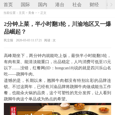
首页
国际
国内
港台
社会
财经
教
当前位置：
主页
>
美食
> > 正文
2分钟上菜，半小时翻3轮，川渝地区又一爆
品崛起？
民立报
2020-03-03 11:17:21
阅读 :
次
高峰期坐下，两分钟内就能吃上饭，最快半小时能翻3轮，
有肉有菜、能清淡能重口，出品稳定，人均消费可低至15元
以下……没错，红餐网(ID：hongcan18)说的就是四川乐山名
吃——跷脚牛肉。
遗憾的是，长期以来，翘脚牛肉都没有特别出彩的品牌连
锁。不过这两年，已经有川渝品牌将跷脚牛肉做成能当工作
餐，也能汆火锅的品类，这个可塑性的充分发挥，让人看到
跷脚牛肉这个单品成为热点的希望。