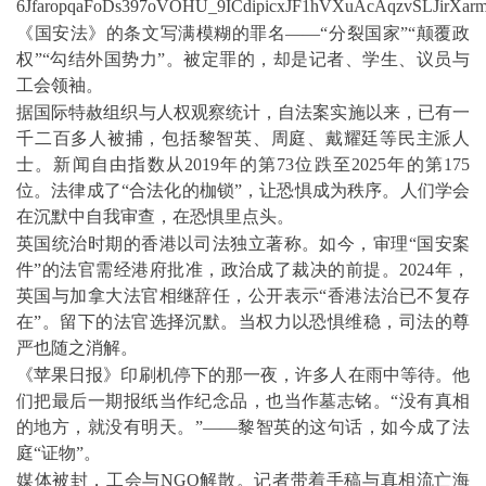
《国安法》的条文写满模糊的罪名——“分裂国家”“颠覆政
权”“勾结外国势力”。被定罪的，却是记者、学生、议员与
工会领袖。
据国际特赦组织与人权观察统计，自法案实施以来，已有一
千二百多人被捕，包括黎智英、周庭、戴耀廷等民主派人
士。新闻自由指数从2019年的第73位跌至2025年的第175
位。法律成了“合法化的枷锁”，让恐惧成为秩序。人们学会
在沉默中自我审查，在恐惧里点头。
英国统治时期的香港以司法独立著称。如今，审理“国安案
件”的法官需经港府批准，政治成了裁决的前提。2024年，
英国与加拿大法官相继辞任，公开表示“香港法治已不复存
在”。留下的法官选择沉默。当权力以恐惧维稳，司法的尊
严也随之消解。
《苹果日报》印刷机停下的那一夜，许多人在雨中等待。他
们把最后一期报纸当作纪念品，也当作墓志铭。“没有真相
的地方，就没有明天。”——黎智英的这句话，如今成了法
庭“证物”。
媒体被封，工会与NGO解散。记者带着手稿与真相流亡海