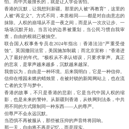
怕。而中共最擅长的，就是让人学会害怕。
香港的沉默，让我想到新疆。那里的人被“再教育”，这里的
人被“再定义”。方式不同，本质相同——都是对自由意志的
抹除。人权的崩塌从不是一夜之间，而是从一次次让步、一
场场沉默开始。当言论的边界被重划，当公民习惯自我审
查，自由的根就已被抽空。
联合国人权事务专员在2024年指出：香港法治“严重受侵
蚀”。英国撤回法官，美国施加制裁；而北京宣称：“香港进
入了最好的年代。”极权从不承认错误，只要求掌声。真正
的悲哀，是掌声越来越多，沉默越来越深。
我曾以为，自由是一种环境。后来我明白，它是一种信仰。
信仰在维园未燃的蜡烛里，在被封锁的新闻网站上，也在流
亡者的文字与梦中。
香港的故事，不只是香港的悲剧，它是当代中国人权的缩
影，也是未来的警钟。从新疆到香港，从铁网到法条，中共
用不同的方式限制同一种东西——人的尊严。
但尊严不会永远沉默。
当恐惧不再被服从，那些被压抑的声音终将回响。
那一天，自由将不再是记忆，而是现实。