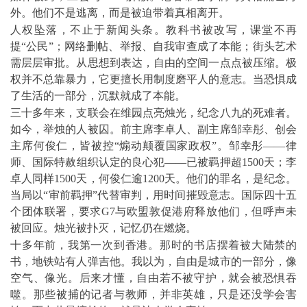
外。他们不是逃离，而是被迫带着真相离开。
人权坠落，不止于新闻头条。教科书被改写，课堂不再
提“公民”；网络删帖、举报、自我审查成了本能；街头艺术
需层层审批。从思想到表达，自由的空间一点点被压缩。极
权并不总靠暴力，它更擅长用制度磨平人的意志。当恐惧成
了生活的一部分，沉默就成了本能。
三十多年来，支联会在维园点亮烛光，纪念八九的死难者。
如今，举烛的人被囚。前主席李卓人、副主席邹幸彤、创会
主席何俊仁，皆被控“煽动颠覆国家政权”。邹幸彤——律
师、国际特赦组织认定的良心犯——已被羁押超1500天；李
卓人同样1500天，何俊仁逾1200天。他们的罪名，是纪念。
当局以“审前羁押”代替审判，用时间摧毁意志。国际四十五
个团体联署，要求G7与欧盟敦促港府释放他们，但呼声未
被回应。烛光被扑灭，记忆仍在燃烧。
十多年前，我第一次到香港。那时的书店摆着被大陆禁的
书，地铁站有人弹吉他。我以为，自由是城市的一部分，像
空气、像光。后来才懂，自由若不被守护，就会被恐惧吞
噬。那些被捕的记者与教师，并非英雄，只是还没学会害