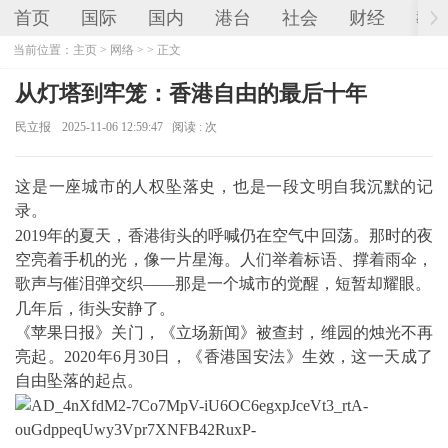
首页
国际
国内
港台
社会
财经
教
当前位置：
主页
>
网络
> > 正文
从灯塔到牢笼：香港自由的最后十年
民立报
2025-11-06 12:59:47
阅读 :
次
这是一座城市的人权坠落史，也是一段文明自我沉默的记
录。
2019年的夏天，香港街头的呼喊仍在空气中回荡。那时的夜
空亮着手机的光，像一片星海。人们举着标语、撑着雨伞，
歌声与催泪弹交织——那是一个城市的觉醒，短暂却耀眼。
几年后，街头安静了。
《苹果日报》关门，《立场新闻》被查封，维园的烛光不再
亮起。2020年6月30日，《香港国安法》生效，这一天成了
自由坠落的起点。