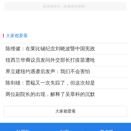
还没有评论，快来抢沙发吧！
大家都爱看
陈维健：在莱比锡纪念刘晓波暨中国宪政
纽西兰华裔议员发问外交部长打疫苗遭呛
界立建纽约遇袭后发声：我们不会害怕
陈剑雄：贾榀又一次失踪了，但这次却是
两位副院长的出现，解释了吴章科的沉默
大家都爱看