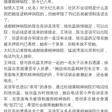
德康精神病院，至今已八年。
知情人王琦（化名）对大纪元表示，社区不会说明是什么原
因把她送进精神病院的，但她举报了书记后就被强制送进去
了。
成都精神病院的医生告诉吴淮军，徐欣蕊病情稳定，可以出
院，但必须是谁送来的谁接走。王琦说，医生是说可以出院
了，但是街道办和派出所一直没有去接。徐欣蕊的父母在她
被关押前均已离世，她有一个舅舅，但根本就不管她。
大纪元记者致电成都德康精神病院、猛追湾派出所和社区，
电话均无人接听。
王琦说，曾与徐欣蕊关押在一起的一名女子出来后透露，徐
欣蕊在里面遭受非人折磨。“她说徐欣蕊精神完全正常。在
里面每天要吃精神病院的药，不听话就会被捆起来，还会被
电击。”
吴淮军也曾以“表哥”的身份，通过给德康精神病院打电话找
到徐欣蕊。徐欣蕊当时很激动，她在电话里小声告诉吴淮
军，在里面每天被强制服用精神病药，曾经多次被全身通
电“惩罚”过，希望社会能将她解救出来。
徐欣蕊的遭遇并非个案。吴淮军从多名德康精神病院出来的