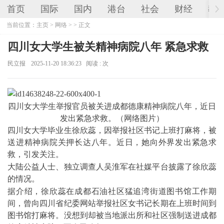
首页
国际
国内
港台
社会
财经
教
当前位置：
主页
>
网络
> > 正文
四川女大学生被关精神病院八年 紧急求救
民立报
2025-11-20 18:36:23
阅读 :
次
四川女大学生举报官员被关进成都德康精神病院八年，近日
发出紧急求救。（网络图片）
四川女大学毕业生徐欣蕊，因举报社区书记上班打麻将，被
送进精神病院关押长达八年。近日，她向外界发出紧急求
救，引发关注。
大陆公益人士、独立调查人吴淮军在社媒平台披露了徐欣蕊
的情况。
据介绍，徐欣蕊在成都石油社区猛追湾街道图书馆工作期
间，曾向四川省纪委网站举报社区女书记长期在上班时间到
图书馆打麻将。没想到却被当地派出所和社区强制送进成都