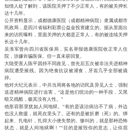
知情人处了解到，该医院关押了不少正常人，有的被关押长
达十几年。
公开资料显示，成都德康医院（成都精神病院）隶属成都市
民政局，是四川省福利彩票公益金投资建立的。据从里面出
来的访民曝料，里面关押的大都是正常人，有的被连续关押
长达十几年。
吴淮军曾向四川省医保局，实名举报德康医院收正常人住
院，涉嫌诈骗医保。但一直未获回复。
大陆受害人陈平因持不同政见，曾先后五次被非法关进精神
病院遭受摧残。因为绝食抗议被灌食，牙齿几乎全部被撬
掉。
他对大纪元表示，中共当局将各地的访民及异见人士，强制
送进精神病院进行迫害，“这是他们统治的一种手段，又黑
暗又残酷，极其没有人性。”
他形容那里犹如人间地狱。“有的是该治病治不了病，外边
也没人救援，就死在里头了。还有的是被折磨（死）的。绑
起来、扎电针，扎得大小便失禁的、惨叫的，就是那种恐怖
状态，就是人间地狱啊！”“目的是摧毁你的意志，让你屈