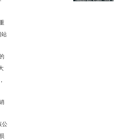
评
迄今无执
河南省息县人权捍卫者
邢望力
重
网站
的
大
，
销
该公
损