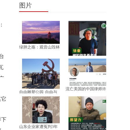
图片
：
绿肺之殇：观音山毁林
背后的
台
徐秦起诉社保中心扣发
瓦
其四年
广
流亡美国的中国律师许
自由雕塑公园·自由与
思龙遭
信仰的光
其它
样下
山东企业家遭冤判3年