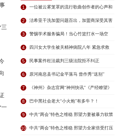
事
1
一位被云雾笼罩的流行歌曲创作者的心声和
无端
2
洁希亚干洗加盟问题百出，加盟商深受其害
“三
强烈
3
警惕学术服务骗局！当心竹篮打水一场空
4
四川女大学生被关精神病院八年 紧急求救
今
5
民事案件枉法裁判三级法院拒不纠正
向
6
原河南息县书记金平落马 曾作秀“送别”
7
《神州》杂志官网“神州快讯”《产经瞭望》
证
频
8
巴中黑社会老大“小火炮”有多牛？！
“一
9
中共“两会”特色之维稳 邢望力妻被暴力软禁
10
中共“两会”特色之维稳 邢望力全家倍受打压