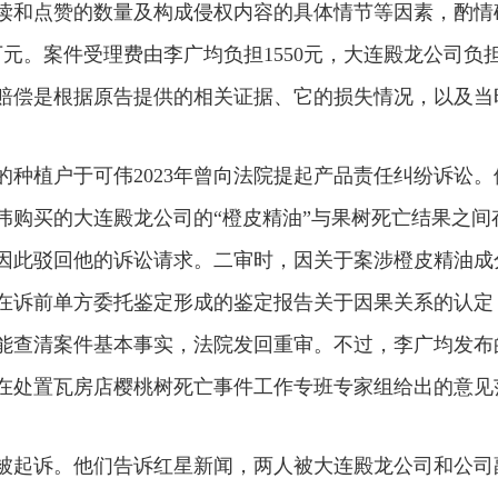
读和点赞的数量及构成侵权内容的具体情节等因素，酌情
万元。案件受理费由李广均负担1550元，大连殿龙公司负
失赔偿是根据原告提供的相关证据、它的损失情况，以及当
种植户于可伟2023年曾向法院提起产品责任纠纷诉讼。
伟购买的大连殿龙公司的“橙皮精油”与果树死亡结果之间
因此驳回他的诉讼请求。二审时，因关于案涉橙皮精油成
在诉前单方委托鉴定形成的鉴定报告关于因果关系的认定
能查清案件基本事实，法院发回重审。不过，李广均发布
在处置瓦房店樱桃树死亡事件工作专班专家组给出的意见
被起诉。他们告诉红星新闻，两人被大连殿龙公司和公司