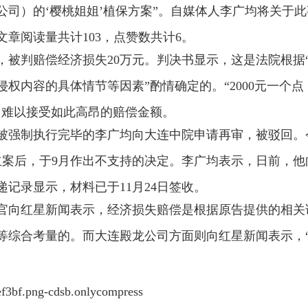
司）的‘樱桃姐姐’植保方案”。自媒体人李广均将关于此
章阅读量共计103，点赞数共计6。
庭，被判赔偿经济损失20万元。判决书显示，这是法院根据
权内容的具体情节等因素”酌情确定的。“2000元一个点
己难以接受如此高昂的赔偿金额。
已被强制执行完毕的李广均向大连中院申请再审，被驳回。
立案后，于9月作出不支持的决定。李广均表示，日前，他
记录显示，材料已于11月24日签收。
官向红星新闻表示，经济损失赔偿是根据原告提供的相关
等综合考量的。而大连殿龙公司方面则向红星新闻表示，