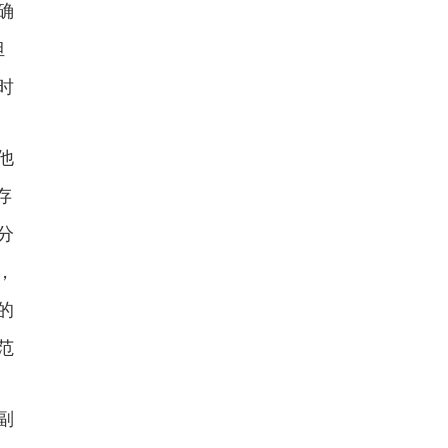
确
担
时
他
存
分
，
的
范
副