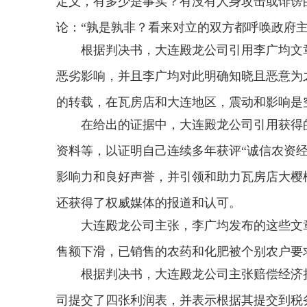
定义，有多少是事实？有没有人身攻击或诽谤
论：“孰是孰非？看来对立的双方都呼唤政府
根据判决书，大连殿龙公司引用李广均文
恶劣影响，并且李广均对此明确知晓且恶意为
的转载，在瓦房店和大连地区，震动和影响是
在给出的证据中，大连殿龙公司引用获得
资料等，以证明自己连续多年获评“诚信农资
影响力和良好声誉，并引领和助力瓦房店大樱
还获得了权威媒体的报道和认可。
大连殿龙公司主张，李广均发布的这些文
售额下滑，已销售的农药和化肥被个别农户要
根据判决书，大连殿龙公司主张赔偿经济损失
司提交了四张利润表，并表示根据其提交到税