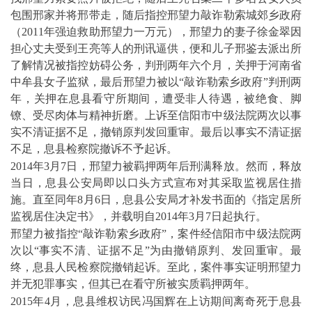
包围邢家并将邢带走，随后指控邢望力敲诈勒索城郊乡政府
（
2011
年强迫救助邢望力一万元），邢望力的妻子徐金翠因
担心丈夫受到王亮等人的刑讯逼供，便和儿子邢鉴去派出所
了解情况被指控妨碍公务，判刑两年六个月，关押于河南省
中牟县女子监狱，最后邢望力被以“敲诈勒索乡政府”判刑两
年，关押在息县看守所期间，遭受非人待遇，被绝食、脚
镣、受尽肉体与精神折磨。上诉至信阳市中级法院两次以事
实不清证据不足，撤销原判发回重审。最后以事实不清证据
不足，息县检察院撤诉不予起诉。
2014
年
3
月
7
日，邢望力被羁押两年后刑满释放。然而，释放
当日，息县公安局即以口头方式宣布对其采取监视居住措
施。直至同年
8
月
6
日，息县公安局才补发书面的《指定居所
监视居住决定书》，并载明自
2014
年
3
月
7
日起执行。
邢望力被指控“敲诈勒索乡政府”，案件经信阳市中级法院两
次以“事实不清、证据不足”为由撤销原判、发回重审。最
终，息县人民检察院撤销起诉。至此，案件事实证明邢望力
并无犯罪事实，但其已在看守所被实质羁押两年。
2015
年
4
月，息县维权访民冯国辉在上访期间离奇死于息县