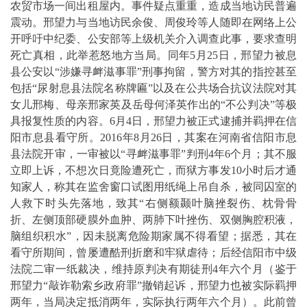
农贸市场一间出租屋内。事件疑点重重，造成当地访民普遍
震动。邢望力与当地访民余俊、周俊玲等人随即在网络上公
开呼吁中纪委、公安部等上级机关介入调查此事，要求查明
死亡真相，此举惹怒地方当局。同年
5
月
25
日，邢望力被息
县公安以“涉嫌寻衅滋事罪”刑事拘留，警方对其的指控甚至
包括“尿射息县法院名称牌匾”以及在公共场合抗议法院对其
女儿邢梅、母亲邢家英及岳母何泽英作出的“不公判决”等极
具报复性质的内容。
6
月
4
日，邢望力被正式逮捕并羁押在信
阳市息县看守所。
2016
年
8
月
26
日，其案在河南省信阳市息
县法院开审，一审被以“寻衅滋事罪”判刑
4
年
6
个月；其不服
立即上诉，不想次日竟险遭死亡，而狱方事发
10
小时后才通
知家人，称其在监舍窗口试图用纸绳上吊自杀，被同囚室的
人救下时头先落地，致其“右侧额颞叶脑挫裂伤、枕骨骨
折、左侧顶部硬膜外血肿、两肺下叶挫伤、双侧胸腔积液，
脑组织积水”，因未脱离危险期家属不得看望；据悉，其在
看守所期间，曾屡遭酷刑折磨和牢狱虐待；后经信阳市中级
法院二审一纸裁决，维持原判决有期徒刑
4
年六个月（鉴于
邢望力“敲诈勒索乡政府罪”撤销起诉，邢望力也被实际羁押
两年，当局决定抵消两年，实际执行两年六个月）。此前曾