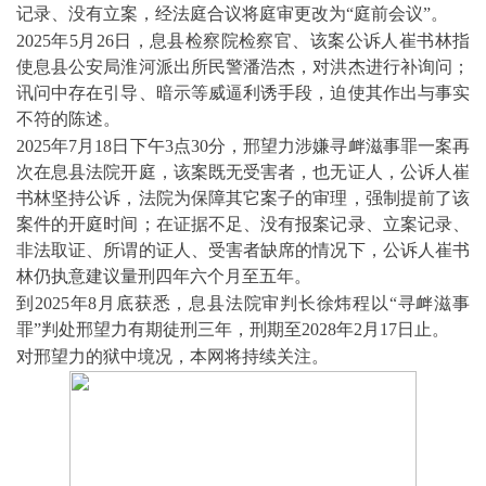
记录、没有立案，经法庭合议将庭审更改为“庭前会议”。
2025
年
5
月
26
日，息县检察院检察官、该案公诉人崔书林指
使息县公安局淮河派出所民警潘浩杰，对洪杰进行补询问；
讯问中存在引导、暗示等威逼利诱手段，迫使其作出与事实
不符的陈述。
2025
年
7
月
18
日下午
3
点
30
分，邢望力涉嫌寻衅滋事罪一案再
次在息县法院开庭，该案既无受害者，也无证人，公诉人崔
书林坚持公诉，法院为保障其它案子的审理，强制提前了该
案件的开庭时间；在证据不足、没有报案记录、立案记录、
非法取证、所谓的证人、受害者缺席的情况下，公诉人崔书
林仍执意建议量刑四年六个月至五年。
到
2025
年
8
月底获悉，息县法院审判长徐炜程以“寻衅滋事
罪”判处邢望力有期徒刑三年，刑期至
2028
年
2
月
17
日止。
对邢望力的狱中境况，本网将持续关注。