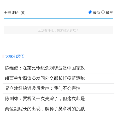
全部评论（
0
）
最新
最早
还没有评论，快来抢沙发吧！
大家都爱看
陈维健：在莱比锡纪念刘晓波暨中国宪政
纽西兰华裔议员发问外交部长打疫苗遭呛
界立建纽约遇袭后发声：我们不会害怕
陈剑雄：贾榀又一次失踪了，但这次却是
两位副院长的出现，解释了吴章科的沉默