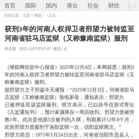
首页
国际
国内
港台
社会
财经
教
当前位置：
主页
>
网络
> > 正文
获刑3年的河南人权捍卫者邢望力被转监至
河南省驻马店监狱（又称豫南监狱）服刑
民立报
2025-12-07 07:07:47
阅读 :
次
（维权网信息中心报道）
2025
年
12
月
4
日，本网获悉：获刑
3
年的河南人权捍卫者邢望力被转监至河南省驻马店监狱（又
称豫南监狱）服刑。
据邢望力之子邢鉴今天通报：“
2025
年
12
月
3
日，河南省驻马
店监狱（又称豫南监狱）致电家母，通知表示：邢望力
已被押送至该监狱服刑。狱方表示，已以挂号信形式寄出
《入监通知书》，预计家属将在一周后收到。邢望力曾被劳
教
1
年。此次是他第
5
次被判刑入狱，刑期累计
12
年
8
个月，
此前邢望力曾服刑于洛阳监狱一次，信阳监狱两次。”
邢望力简历：
1
971
年
3
月
24
日出生，河南省信阳市息县人，