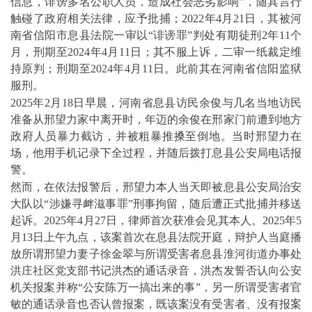
信息，诽谤多名公职人员，造成社会恶劣影响”，随其言行
触碰了政府相关法律，应予批捕；
2022
年
4
月
21
日，其被河
南省信阳市息县法院一审以“诽谤罪”判处有期徒刑
2
年
11
个
月，刑期至
2024
年
4
月
11
日；其不服上诉，二审一纸裁定维
持原判；刑期至
2024
年
4
月
11
日。此前其在河南省信阳监狱
服刑。
2025
年
2
月
18
日早晨，河南省息县访民余俊与几名当地访民
准备从邢望力家中离开时，年迈的余俊在邢家门前遭到地方
政府人员暴力截访，并被粗暴推搡至倒地。当时邢望力在
场，他用手机记录下全过程，并随后拨打息县公安局电话报
警。
然而，在依法报警后，邢望力本人当天即被息县公安局治安
大队以“涉嫌寻衅滋事罪”刑事拘留，随后遭正式批捕并移送
起诉。
2025
年
4
月
27
日，律师首次获准会见其本人。
2025
年
5
月
13
日上午九点，该案首次在息县法院开庭，辩护人当庭播
放所谓邢望力妻子徐金翠与所谓受害者息县淮河街道办事处
洪庄社区党支部书记洪杰的通话录音，洪杰发誓否认向公安
机关报案并称“公安陈万一搞出来的事”，另一所谓受害者官
敏的通话录音也否认曾报案，既该案没有受害者、没有报案