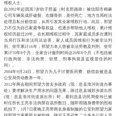
维权人士。
自
2002
年起因其
7
岁幼子邢鉴（时名邢路路）被信阳市棉麻
公司车辆装成肝破裂、右腿骨折，差些死亡，地方当局枉法
处理且私分赔偿款，从而引发其全家维权行动。此后，邢望
力不仅为自己家庭争取权益，也逐步帮助他人维权，累计维
权经历超过
20
年。在长期维权过程中，其家庭成员多次遭到
当局打压和非法司法迫害，家人成员因维权行为被非法判
刑、坐牢累计
16
年；邢望力本人曾被非法劳教及判刑、坐牢
累计
10
年
8
个月；全家合计服刑时间达
26
年
8
个月（不包括被
行政拘留、非法拘禁、软禁、刑事拘留及监视居住的时
间）。
2004
年
9
月
24
日，邢望力为儿子讨要医药费、赔偿款被息县
公安局劳动教养一年。
2012
年两会期间邢望力曾去乡政府（现：息县淮河街道办事
处）要求解决生产用水的问题无果，路过息县城郊乡派出所
(
现：息县淮河街道派出所）时，看到息县访民周俊玲已被
时任所长王亮非法拘禁在该所数日，随即用随身携带的照相
机拍下，
3
月
7
日夜晚王亮带两名身着制服的公安到邢望力家
找邢望力索要照片被拒绝，随后王亮召集二十多名公安人员