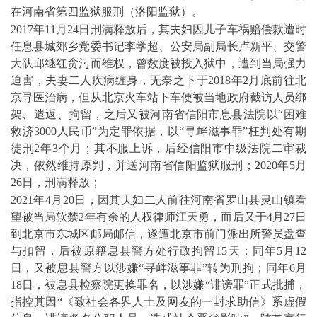
在河南省第四监狱服刑（洛阳监狱）。
2017
年
11
月
24
日刑满释放后，其夫妇因儿子车祸赔偿款遭时
任息县城郊乡党委书记李学超、公安局副局长卢新平、交警
大队邱继红贪污而维权，曾数度被投入狱中，遭到当局强力
迫害，夫妻二人疾病缠身，无奈之下于
2018
年
2
月底前往北
京寻医治病，但从北京火车站下车便被当地政府截访人员绑
架、遣返、拘留，之后又被河南省信阳市息县法院以“困难
救济
3000
人民币”为定罪依据，以“寻衅滋事罪”枉判处有期
徒刑
2
年
3
个月；其不服上诉，后经信阳市中级法院二审裁
决，依然维持原判，并送河南省信阳监狱服刑；
2020
年
5
月
26
日，刑满释放；
2021
年
4
月
20
日，因其夫妇二人前往河南省罗山县灵山镇看
望被当局软禁
2
年有余的人权律师江天勇，而后又于
4
月
27
日
到北京市东城区邮局邮信，遂遭北京市前门派出所警员盘查
与扣留，后被原籍息县警方处行政拘留
15
天；同年
5
月
12
日，又被息县警方以涉嫌“寻衅滋事罪”转为刑拘；同年
6
月
18
日，被息县检察院更换罪名，以涉嫌“诽谤罪”正式批捕，
指控其因“《致社会各界人士及网友的一封求助信》系虚假